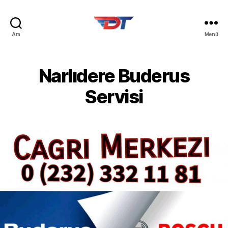
Kombi
Ara
Menü
Yetkili
Servisi
Narlıdere Buderus
Servisi