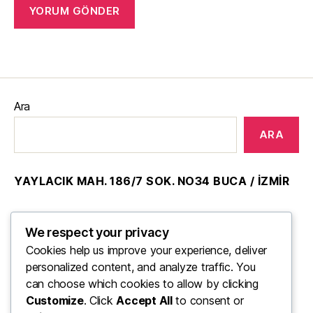
Ara
ARA
YAYLACIK MAH. 186/7 SOK. NO34 BUCA / İZMİR
0850 304 83 20
We respect your privacy
Cookies help us improve your experience, deliver
Gizlilik Politikası
personalized content, and analyze traffic. You
can choose which cookies to allow by clicking
Çerezler Politikası
Customize
. Click
Accept All
to consent or